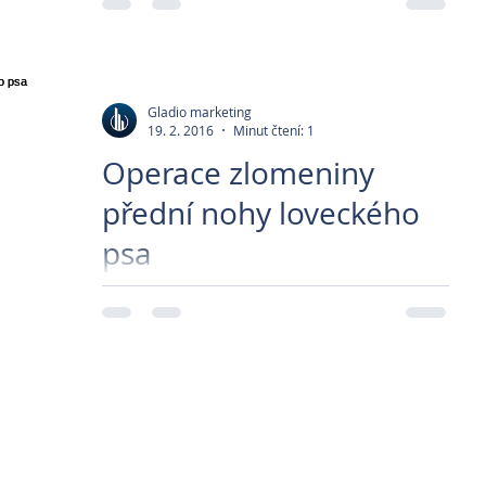
pánevní končetiny. RTG potvrdil
zlomeninu holenní kosti. Tu jsme srovnali
a podpořili správný...
Gladio marketing
19. 2. 2016
Minut čtení: 1
Operace zlomeniny
přední nohy loveckého
psa
Osteosyntéza je operační léčba zlomenin.
Stabilizace zlomeniny spojením kostních
fragmentů kovovými implantáty (dlahy,
šrouby, dráty,...