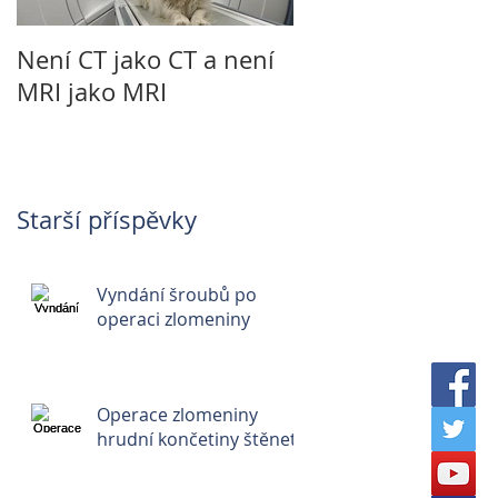
Není CT jako CT a není
TPLO - operace ko
MRI jako MRI
přetržený vaz
Starší příspěvky
Vyndání šroubů po
operaci zlomeniny
Operace zlomeniny
hrudní končetiny štěnete