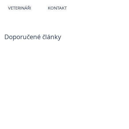
ce
~
Veterináři
~
Veterinární nemocnice
VETERINÁŘI
KONTAKT
Doporučené články