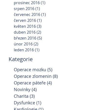
prosinec 2016
(1)
1 příspěvek
srpen 2016
(1)
1 příspěvek
červenec 2016
(1)
1 příspěvek
červen 2016
(1)
1 příspěvek
květen 2016
(3)
3 příspěvky
duben 2016
(2)
2 příspěvky
březen 2016
(5)
5 příspěvků
únor 2016
(2)
2 příspěvky
leden 2016
(1)
1 příspěvek
Kategorie
Operace mozku
(5)
5 příspěvků
Operace zlomenin
(8)
8 příspěvků
Operace páteře
(4)
4 příspěvky
Novinky
(4)
4 příspěvky
Charita
(3)
3 příspěvky
Dysfunkce
(1)
1 příspěvek
Kardiologie
(1)
1 příspěvek