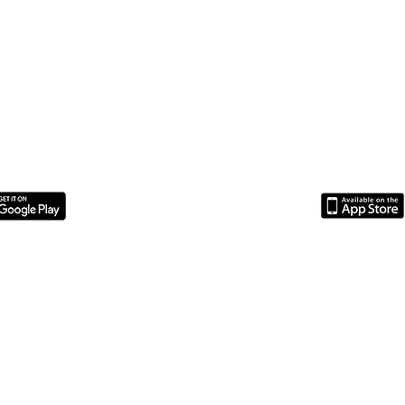
ologická vyšetření
Dermatologie
Extrakce mléčných zubů
Fraktura lebky
Hydrocef
e
MRI
Meningeom
Meziobratlové ploténky
Nabídky práce pro zdravotní sestry
Nové 
ře
Operace zlomenin
Operace zlomeniny pánve
Operace zlomené nohy
Osteosynté
ídky
Pracovní příležitosti pro absolventy
Psi
Starší příspěvky
VetPark Charita
Veteriná
a
Vánoční sbírka pro zvířata
Zobrazovací metody
Zobrazovací technika
Zubní chirur
Čipování psů a koček
Štěňata
Кар'єра
Mediální partneři
Fitness Maximus
|
Prague Cool guide
|
PB Costruzioni Praga
|
Historické k