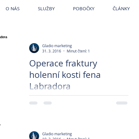
ce Brandýs
~
Veterina VetPark
~
Veterina Praha
~
Veterinární ordina
VetPark
O NÁS
SLUŽBY
POBOČKY
ČLÁNKY
Gladio marketing
31. 3. 2016
Minut čtení: 1
Operace fraktury
holenní kosti fena
Labradora
Jak se daří našim paciantům po náročných
operacích? Fenka Dorotka po zlomenině
holenní kosti ťape krásně! Dorotka
prodělala náročnou...
Gladio marketing