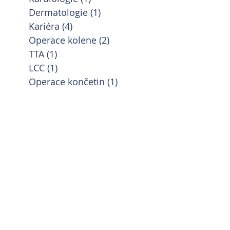
Dermatologie
(1)
1 příspěvek
Kariéra
(4)
4 příspěvky
Operace kolene
(2)
2 příspěvky
TTA
(1)
1 příspěvek
LCC
(1)
1 příspěvek
Operace končetin
(1)
1 příspěvek
alus
Kariéra
Kastrace
Kolaterální technika
Kočky
pobočky
Operace kolene
Operace končetin
za
Othematom
Pacienti
Povinné čipování psů
rní klinika Mělník
Vyhřezlé ploténky
gie
kardiologická vyšetření
kardiologie
ostýmy Sartrix
|
Svatební dekorace