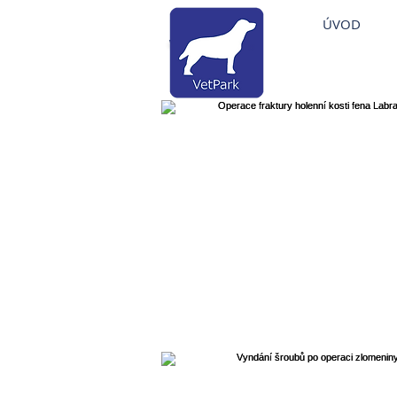
Veterinární nemocni
ÚVOD
Veterinární klinika Brandýs