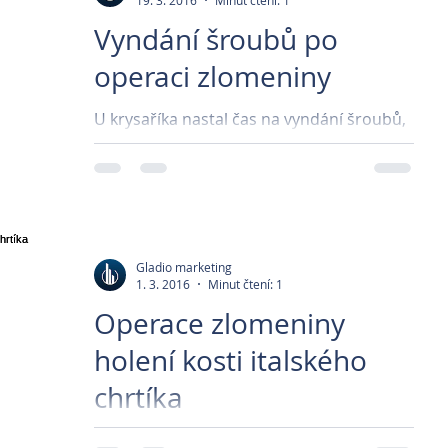
19. 3. 2016
Minut čtení: 1
Vyndání šroubů po
operaci zlomeniny
U krysaříka nastal čas na vyndání šroubů,
díky kterým se zhojily zlomeniny. U tak
malého pejska byla operace prováděna
pod speciálním...
Gladio marketing
1. 3. 2016
Minut čtení: 1
Operace zlomeniny
holení kosti italského
chrtíka
Pejsek k nám přišel s velkou bolestivostí