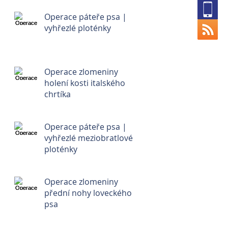
Operace páteře psa |
vyhřezlé ploténky
Operace zlomeniny
holení kosti italského
chrtíka
Operace páteře psa |
vyhřezlé meziobratlové
ploténky
Operace zlomeniny
přední nohy loveckého
psa