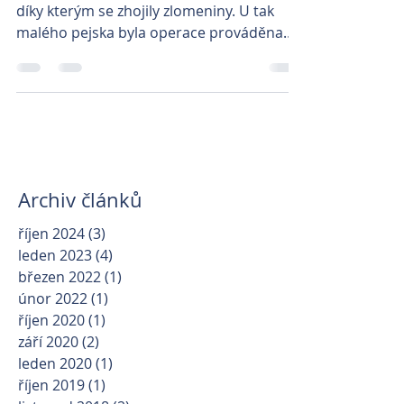
díky kterým se zhojily zlomeniny. U tak
malého pejska byla operace prováděna
pod speciálním...
Archiv článků
říjen 2024
(3)
3 příspěvky
leden 2023
(4)
4 příspěvky
březen 2022
(1)
1 příspěvek
únor 2022
(1)
1 příspěvek
říjen 2020
(1)
1 příspěvek
září 2020
(2)
2 příspěvky
leden 2020
(1)
1 příspěvek
říjen 2019
(1)
1 příspěvek