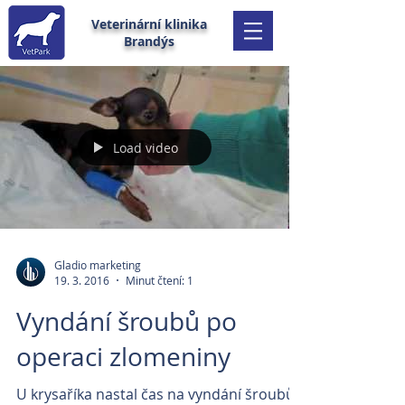
Veterinární klinika
Brandýs
Load video
Gladio marketing
19. 3. 2016
Minut čtení: 1
Vyndání šroubů po
operaci zlomeniny
U krysaříka nastal čas na vyndání šroubů,