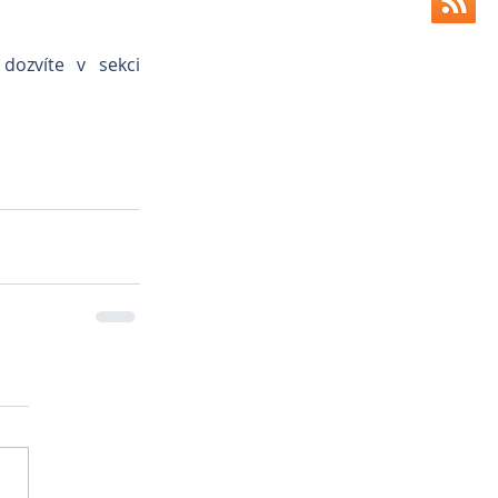
Více o operacích zlomenin, které na pracovištích VetPark provádíme, se dozvíte v sekci 