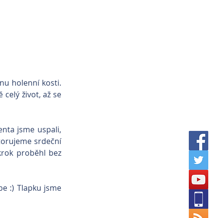
u holenní kosti. 
celý život, až se 
nta jsme uspali, 
orujeme srdeční 
krok proběhl bez 
e :) Tlapku jsme 