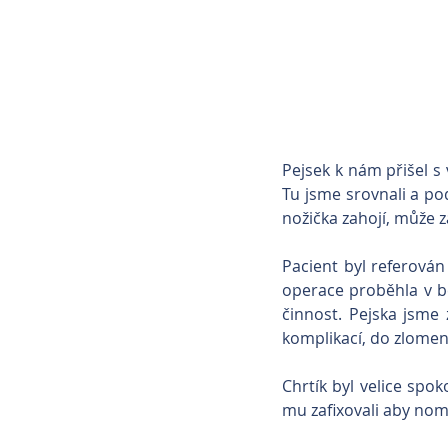
Pejsek k nám přišel s 
Tu jsme srovnali a pod
nožička zahojí, může z
Pacient byl referován
operace proběhla v b
činnost. Pejska jsme 
komplikací, do zlomené
Chrtík byl velice spok
mu zafixovali aby nomh