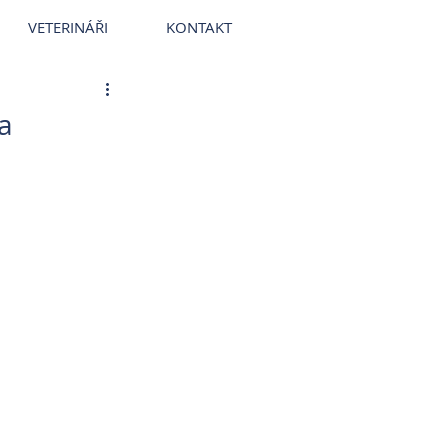
ce
~
Veterináři
~
Veterinární nemocnice
VETERINÁŘI
KONTAKT
a