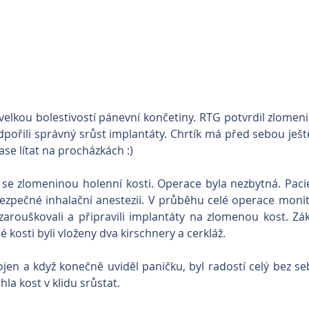
velkou bolestivostí pánevní končetiny. RTG potvrdil zlomenin
pořili správný srůst implantáty. Chrtík má před sebou ještě 
ase lítat na procházkách :)
 se zlomeninou holenní kosti. Operace byla nezbytná. Pacie
ezpečné inhalační anestezii. V průběhu celé operace monit
zarouškovali a připravili implantáty na zlomenou kost. Zá
 kosti byli vloženy dva kirschnery a cerkláž.
ojen a když konečně uviděl paničku, byl radostí celý bez seb
la kost v klidu srůstat.