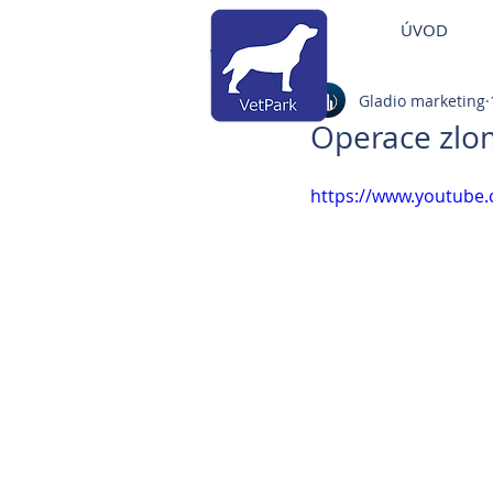
Veterinární nemocni
ÚVOD
Veterinární klinika Brandýs
Gladio marketing
Operace zlom
https://www.youtub