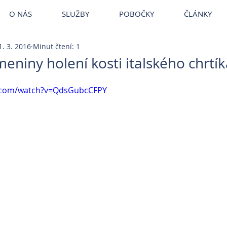
ce Brandýs
~
Veterina VetPark
~
Veterina Praha
~
Veterinární ordina
VetPark
O NÁS
SLUŽBY
POBOČKY
ČLÁNKY
1. 3. 2016
Minut čtení: 1
eniny holení kosti italského chrtík
e.com/watch?v=QdsGubcCFPY