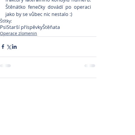
Štěnátko fenečky dovádí po operaci 
jako by se vůbec nic nestalo :)
Štítky:
Psi
Starší příspěvky
Štěňata
Operace zlomenin
Komentáře
Napsat komentář...