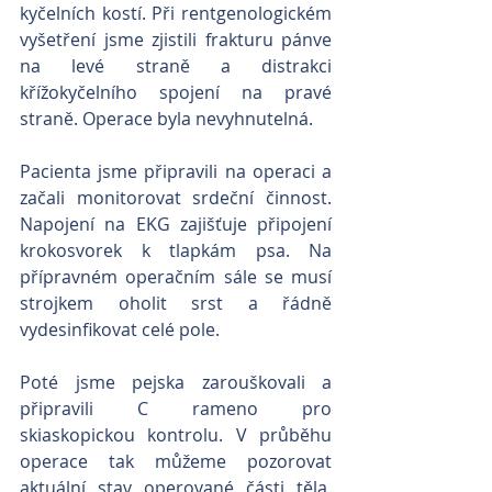
kyčelních kostí. Při rentgenologickém 
vyšetření jsme zjistili frakturu pánve 
na levé straně a distrakci 
křížokyčelního spojení na pravé 
straně. Operace byla nevyhnutelná.
Pacienta jsme připravili na operaci a 
začali monitorovat srdeční činnost. 
Napojení na EKG zajišťuje připojení 
krokosvorek k tlapkám psa. Na 
přípravném operačním sále se musí 
strojkem oholit srst a řádně 
vydesinfikovat celé pole.
Poté jsme pejska zarouškovali a 
připravili C rameno pro 
skiaskopickou kontrolu. V průběhu 
operace tak můžeme pozorovat 
aktuální stav operované části těla. 