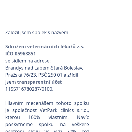
Založil jsem spolek s názvem:
Sdružení veterinárních lékařů z.s. 
IČO 05963851
se sídlem na adrese: 
Brandýs nad Labem-Stará Boleslav, 
Pražská 76/23, PSČ 250 01 a zřídil 
jsem 
transparentní účet
1155716780287/0100.  
Hlavním mecenášem tohoto spolku 
je společnost VetPark clinics s.r.o., 
kterou 100% vlastním. Navíc 
poskytneme spolku na veškeré 
ošetření slevu ve výši 20%, což 