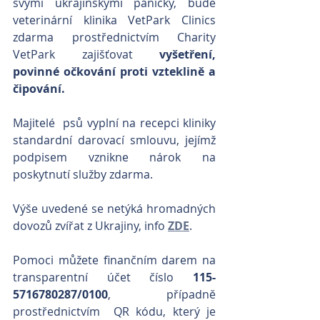
svými ukrajinskými páníčky, bude 
veterinární klinika VetPark Clinics 
zdarma prostřednictvím Charity 
VetPark zajišťovat 
vyšetření, 
povinné očkování proti vzteklině a 
čipování. 
Majitelé  psů vyplní na recepci kliniky 
standardní darovací smlouvu, jejímž 
podpisem vznikne nárok na 
poskytnutí služby zdarma.
Výše uvedené se netýká hromadných 
dovozů zvířat z Ukrajiny, info 
ZDE
.
Pomoci můžete finančním darem na 
transparentní účet číslo 
115-
5716780287/0100
, případně 
prostřednictvím  QR kódu, který je 