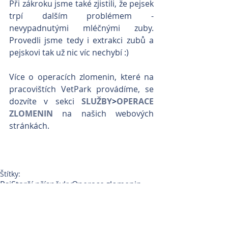
Při zákroku jsme také zjistili, že pejsek 
trpí dalším problémem - 
nevypadnutými mléčnými zuby. 
Provedli jsme tedy i extrakci zubů a 
pejskovi tak už nic víc nechybí :)
Více o operacích zlomenin, které na 
pracovištích VetPark provádíme, se 
dozvíte v sekci 
SLUŽBY
>
OPERACE 
ZLOMENIN
 na našich webových 
stránkách.
Štítky:
Psi
Starší příspěvky
Operace zlomenin
Operace zlomené nohy
Extrakce mléčných zubů
Zubní chirurgie
Operace zlomenin