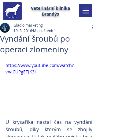
Veterinární klinika
Brandýs
Gladio marketing
19. 3. 2016
Minut čtení: 1
Vyndání šroubů po
operaci zlomeniny
https://www.youtube.com/watch?
v=aCUPgETJK3I
U krysaříka nastal čas na vyndání 
šroubů, díky kterým se zhojily 
zlomeniny. U tak malého pejska byla 