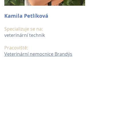
Kamila Petlíková
Specializuje se na:
veterinární technik
Pracoviště:
Veterinární nemocnice Brandýs