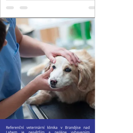
Referenční veterinární klinika v Brandýse nad
Labem je největším a nejlépe vybaveným