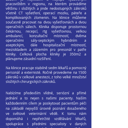
pracovištěm v regionu, na kterém provádíme
většinu i složitých a jinde nedostupných zákroků
včetně CT vyšetření, operací mozku, páteře a
komplikovaných zlomenin. Na klinice můžeme
současně pracovat na dvou vyšetřovnách a dvou
operačních sálech. Klinika disponuje prostornou
čekárnou, recepcí, rtg vyšetřovnou, velkou
ambulancí, konzultační místností, dvěma
operačními sály-septickým hybridním a
aseptickým, dále hospitalizační místností,
meziskladem a zázemím pro presonál v patře
kliniky. Celková plocha kliniky je 350m2 a
plánujeme zásadní rozšíření.
Na klinice pracuje stabilně sedm lékařů a pomocný
personál a externisté. Ročně provedeme na 1500
zákroků v celkové anestezii, z toho velké množství
složitých chirurgických zákroků.
Nabízíme především vlídné, seriózní a přímé
jednání a to nejen s našimi pacienty. Naším
každodenním cílem je poskytovat pacientům péči
na základě nejvyšší úrovně poznání dosaženého
ve světové veterinární vědě. K tomu nám
dopomáhá i nepřetržité vzdělávání lékařů,
spolupráce s předními specialisty v daných