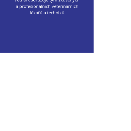
a profesionálních veterinárních
lékařů a techniků
POBOČKY JIŽ V 6 LOKALITÁCH
Jsme celorepubliková síť
veterinárních klinik,
nemocnic, ordinací.
Služby poskytované na pobočce
Diagnostika
:
CT vyšetření
, rtg DR diagnostika,
Usg diagnostika, včetně barevné dopplerovské
diagnostiky,