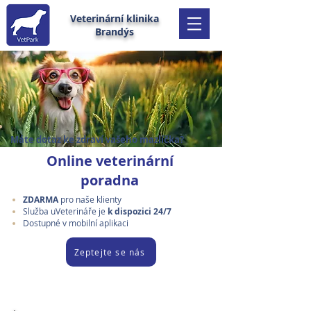
Veterinární klinika
Brandýs
Máte dotaz ke zdraví vašeho mazlíčka?
Online veterinární
poradna
ZDARMA
pro naše klienty
Služba uVeterináře je
k dispozici 24/7
Dostupné v mobilní aplikaci
Zeptejte se nás