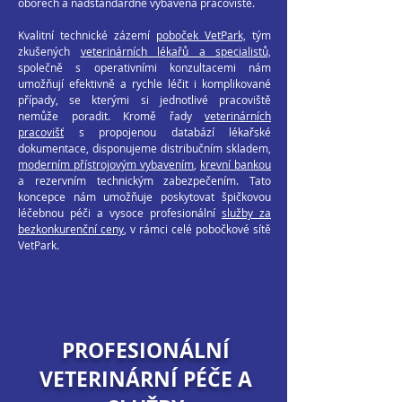
oborech a nadstandardně vybavená pracoviště.
Kvalitní technické zázemí
poboček VetPark,
tým
zkušených
veterinárních lékařů a specialistů,
společně s operativními konzultacemi nám
umožňují efektivně a rychle léčit i komplikované
případy, se kterými si jednotlivé pracoviště
nemůže poradit. Kromě řady
veterinárních
pracovišť
s propojenou databází lékařské
dokumentace, disponujeme distribučním skladem,
moderním přístrojovým vybavením
,
krevní bankou
a rezervním technickým zabezpečením. Tato
koncepce nám umožňuje poskytovat špičkovou
léčebnou péči a vysoce profesionální
služby za
bezkonkurenční ceny
, v rámci celé pobočkové sítě
VetPark.
PROFESIONÁLNÍ
VETERINÁRNÍ PÉČE A