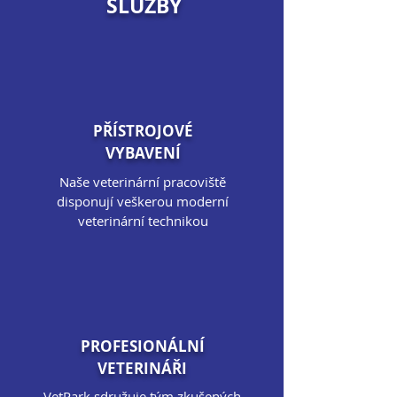
SLUŽBY
PŘÍSTROJOVÉ
VYBAVENÍ
Naše veterinární pracoviště
disponují veškerou moderní
veterinární technikou
PROFESIONÁLNÍ
VETERINÁŘI
VetPark sdružuje tým zkušených