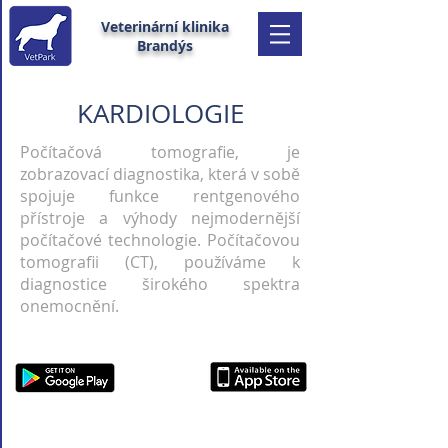
Veterinární klinika
Brandýs
KARDIOLOGIE
Počítačová tomografie, je
zobrazovací diagnostika, která v sobě
spojuje funkce rentgenového
přístroje a výhody nejmodernější
počítačové technologie. Počítačovou
tomografii (CT), používáme k
diagnostice širokého spektra
onemocnění.