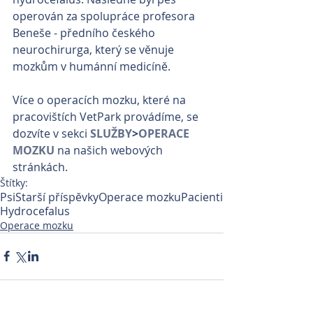
operován za spolupráce profesora 
Beneše - předního českého 
neurochirurga, který se věnuje 
mozkům v humánní medicíně.
Více o operacích mozku, které na 
pracovištích VetPark provádíme, se 
dozvíte v sekci 
SLUŽBY
>
OPERACE 
MOZKU
 na našich webových 
stránkách.
Štítky:
Psi
Starší příspěvky
Operace mozku
Pacienti
Hydrocefalus
Operace mozku