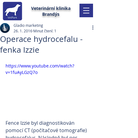
Veterinární klinika
Brandýs
Gladio marketing
26. 1. 2016
Minut čtení: 1
Operace hydrocefalu -
fenka Izzie
https://www.youtube.com/watch?
v=1fuAyLGzQ7o
Fence Izzie byl diagnostikován 
pomocí CT (počítačové tomografie) 
hydrocefalus. Následně byl pes 