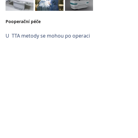
Pooperační péče
U  TTA metody se mohou po operaci 
vyskytnout komplikace jako infekce, 
selhání implantátů a zlomeniny. Malé 
procento pacientů, kteří neměli 
poraněné menisky v době operace 
TTA, utrpí toto poranění v budoucnu. 
V tomto případě pozorujeme náhlý 
vznik kulhání na operovanou 
končetinu. V takovém případě je 
nutné provézt revizi kloubu a 
odstranit poraněnou část chrupavky 
menisku. Přesto, že zde jsou 
potenciální komplikace, vídáme je 
raritně a u pacientů, kteří podstoupí 