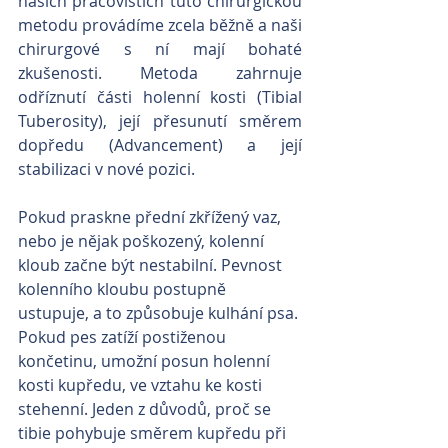
našich pracovištích tuto chirurgickou 
metodu provádíme zcela běžně a naši 
chirurgové s ní mají bohaté 
zkušenosti. Metoda zahrnuje 
odříznutí části holenní kosti (Tibial 
Tuberosity), její přesunutí směrem 
dopředu (Advancement) a její 
stabilizaci v nové pozici.
Pokud praskne přední zkřížený vaz, 
nebo je nějak poškozený, kolenní 
kloub začne být nestabilní. Pevnost 
kolenního kloubu postupně 
ustupuje, a to způsobuje kulhání psa. 
Pokud pes zatíží postiženou 
končetinu, umožní posun holenní 
kosti kupředu, ve vztahu ke kosti 
stehenní. Jeden z důvodů, proč se 
tibie pohybuje směrem kupředu při 