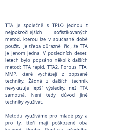
TTA je společně s TPLO jednou z 
nejpokročilejších sofistikovaných 
metod, kterou lze v současné době 
použít.  Je třeba důrazně  říci, že TTA 
je jenom jedna. V posledních deseti 
letech bylo popsáno několik dalších 
metod: TTA rapid, TTA2, Porous TTA, 
MMP, které vycházejí z popsané 
techniky. Žádná z dalších technik 
nevykazuje lepší výsledky, než TTA 
samotná. Není tedy důvod jiné 
techniky využívat.    
Metodu využíváme pro mladé psy a 
pro ty, kteří mají poškozené oba 
kolenní klouby. Ruptura předního 