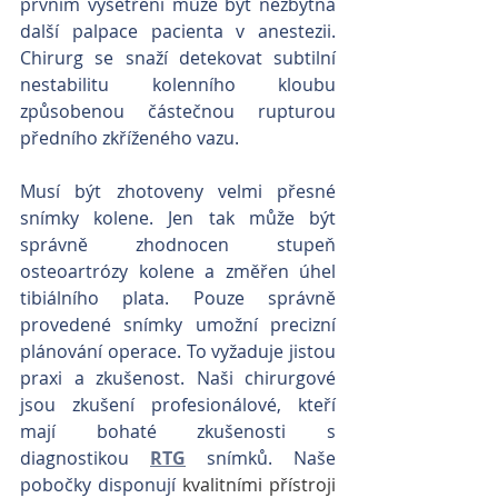
prvním vyšetření může být nezbytná 
další palpace pacienta v anestezii. 
Chirurg se snaží detekovat subtilní 
nestabilitu kolenního kloubu 
způsobenou částečnou rupturou 
předního zkříženého vazu. 
Musí být zhotoveny velmi přesné 
snímky kolene. Jen tak může být 
správně zhodnocen stupeň 
osteoartrózy kolene a změřen úhel 
tibiálního plata. Pouze správně 
provedené snímky umožní precizní 
plánování operace. To vyžaduje jistou 
praxi a zkušenost. Naši chirurgové 
jsou zkušení profesionálové, kteří 
mají bohaté zkušenosti s 
diagnostikou 
RTG
 snímků. Naše 
pobočky disponují 
kvalitními přístroji 