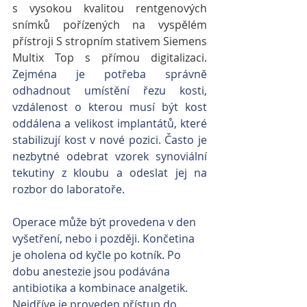
s vysokou kvalitou rentgenových 
snímků pořízených na vyspělém 
přístroji S stropním stativem Siemens 
Multix Top s přímou digitalizaci.
Zejména je potřeba správně 
odhadnout umístění řezu kosti, 
vzdálenost o kterou musí být kost 
oddálena a velikost implantátů, které 
stabilizují kost v nové pozici. Často je 
nezbytné odebrat vzorek synoviální 
tekutiny z kloubu a odeslat jej na 
rozbor do laboratoře.
Operace může být provedena v den 
vyšetření, nebo i později. Končetina 
je oholena od kyčle po kotník. Po 
dobu anestezie jsou podávána 
antibiotika a kombinace analgetik. 
Nejdříve je proveden přístup do 