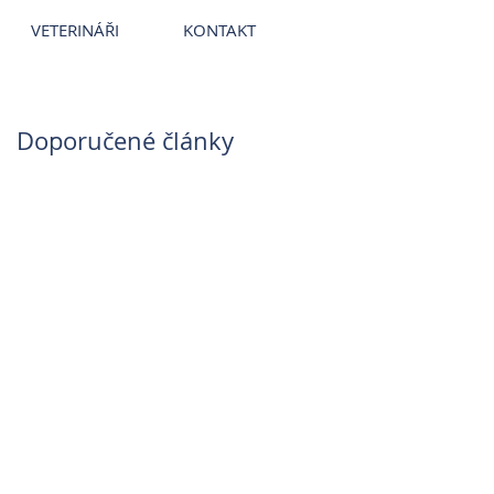
ce
~
Veterináři
~
Veterinární nemocnice
VETERINÁŘI
KONTAKT
Doporučené články