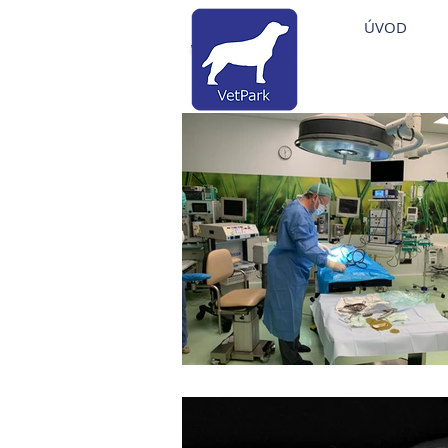
Veterinární nemocni
ÚVOD
Veterinární klinika Brandýs