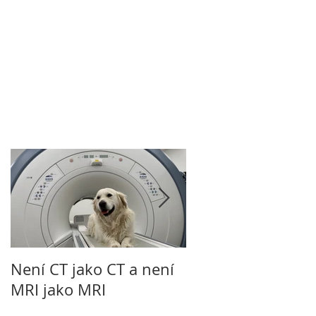
Není CT jako CT a není
TPLO - operace ko
MRI jako MRI
přetržený vaz