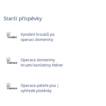
Starší příspěvky
Vyndání šroubů po
operaci zlomeniny
Operace zlomeniny
hrudní končetiny štěnete
Operace páteře psa |
vyhřezlé ploténky