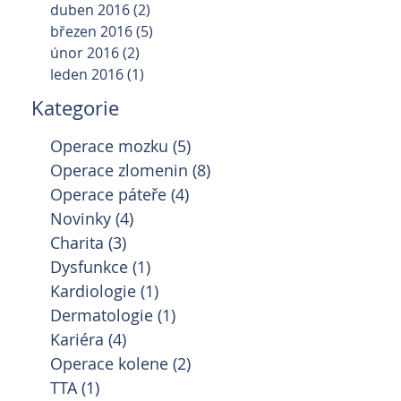
duben 2016
(2)
2 příspěvky
březen 2016
(5)
5 příspěvků
únor 2016
(2)
2 příspěvky
leden 2016
(1)
1 příspěvek
Kategorie
Operace mozku
(5)
5 příspěvků
Operace zlomenin
(8)
8 příspěvků
Operace páteře
(4)
4 příspěvky
Novinky
(4)
4 příspěvky
Charita
(3)
3 příspěvky
Dysfunkce
(1)
1 příspěvek
Kardiologie
(1)
1 příspěvek
Dermatologie
(1)
1 příspěvek
Kariéra
(4)
4 příspěvky
Operace kolene
(2)
2 příspěvky
TTA
(1)
1 příspěvek