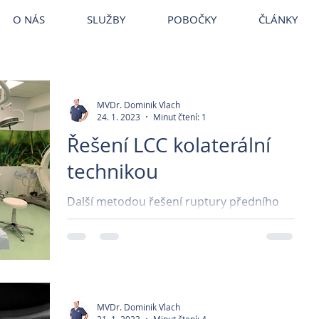
ce Brandýs
~
Veterina VetPark
~
Veterina Praha
~
Veterinární ordina
VetPark
O NÁS
SLUŽBY
POBOČKY
ČLÁNKY
MVDr. Dominik Vlach
24. 1. 2023
Minut čtení: 1
Řešení LCC kolaterální
technikou
Další metodou řešení ruptury předního
zkříženého vazu tzv. LCC, je často
používaná metoda náhrady vazu
syntetickým materiálem, známé také...
MVDr. Dominik Vlach