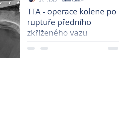
21. 1. 2023
Minut čtení: 4
TTA - operace kolene po
ruptuře předního
zkříženého vazu
TTA (tuberositas tibiae advancement) je
moderní metoda chirurgického řešení
poškození předního zkříženého vazu, tzv.
ruptury. Na našich...