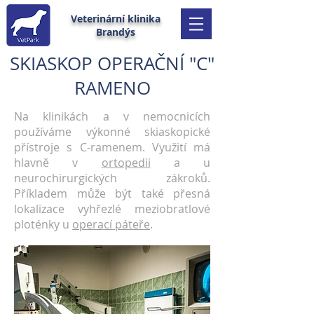
Veterinární klinika
Brandýs
SKIASKOP OPERAČNÍ "C"
RAMENO
Na klinikách a v nemocnicích
používáme výkonné skiaskopické
přístroje s C-ramenem. Využití má
hlavně v
ortopedii
a u
neurochirurgických zákroků.
Příkladem může být také přesná
lokalizace vyhřezlé meziobratlové
ploténky u
operací páteře
.