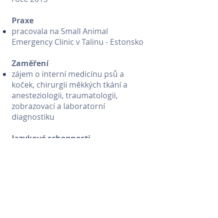
​Praxe
pracovala na Small Animal
Emergency Clinic v Talinu - Estonsko
Zaměření
zájem o interní medicínu psů a
koček, chirurgii měkkých tkání a
anesteziologii, traumatologii,
zobrazovací a laboratorní
diagnostiku
Jazykové schopnosti
komunikace ve 4 cizích jazycích,
mezinárodní rozhodčí pro
canisterapeutické zkoušky
Hobby
canisterapie, tanec, cestování a
sport