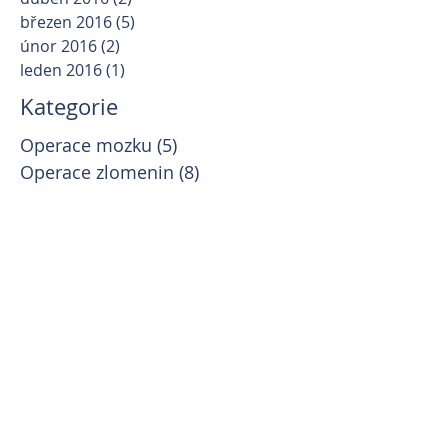
březen 2016
(5)
5 příspěvků
únor 2016
(2)
2 příspěvky
leden 2016
(1)
1 příspěvek
Kategorie
Operace mozku
(5)
5 příspěvků
Operace zlomenin
(8)
8 příspěvků
Operace páteře
(4)
4 příspěvky
Novinky
(4)
4 příspěvky
Charita
(3)
3 příspěvky
Dysfunkce
(1)
1 příspěvek
Kardiologie
(1)
1 příspěvek
Dermatologie
(1)
1 příspěvek
Kariéra
(4)
4 příspěvky
Operace kolene
(2)
2 příspěvky
TTA
(1)
1 příspěvek
LCC
(1)
1 příspěvek