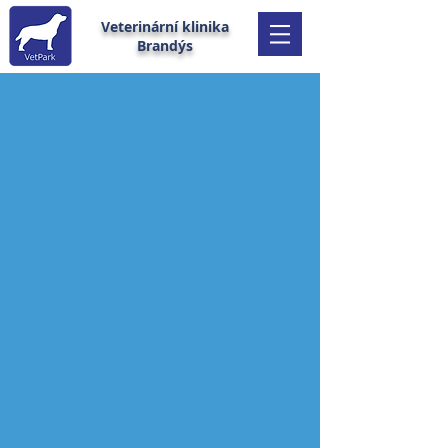
Veterinární klinika
Brandýs