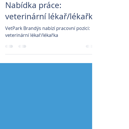
VetPark Barndýs
8. 10. 2024
Minut čtení: 0
Nabídka práce:
veterinární lékař/lékařka
VetPark Brandýs nabízí pracovní pozici:
veterinární lékař/lékařka