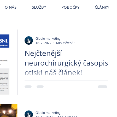
ce Brandýs
~
Veterina VetPark
~
Veterina Praha
~
Veterinární ordina
VetPark
O NÁS
SLUŽBY
POBOČKY
ČLÁNKY
Gladio marketing
16. 2. 2022
Minut čtení: 1
Nejčtenější
neurochirurgický časopis
otiskl náš článek!
Právě nám otiskl článek světově
nejčtenější odborný neurochirurgický
časopis Surgical Neurology International.
Článek se zabývá operací...
Gladio marketing