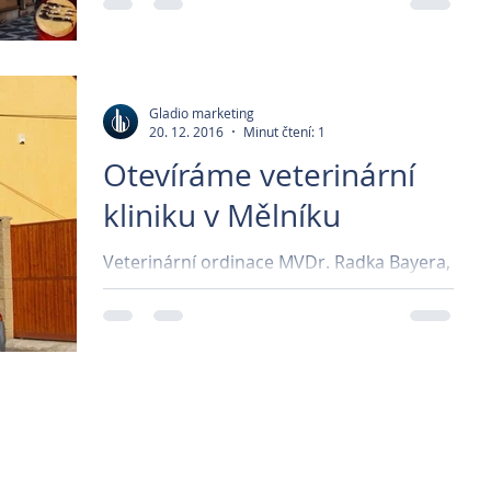
Gladio marketing
20. 12. 2016
Minut čtení: 1
Otevíráme veterinární
kliniku v Mělníku
Veterinární ordinace MVDr. Radka Bayera,
a veterinární klinika U Jonáše, MVDr. Jana
Umana, přechází pod společnost VetPark.
Spojením...