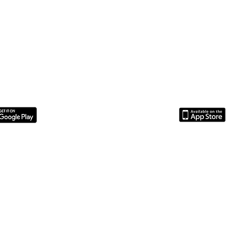
ologická vyšetření
Dermatologie
Extrakce mléčných zubů
Fraktura lebky
Hydrocef
e
MRI
Meningeom
Meziobratlové ploténky
Nabídky práce pro zdravotní sestry
Nové 
ře
Operace zlomenin
Operace zlomeniny pánve
Operace zlomené nohy
Osteosynté
ídky
Pracovní příležitosti pro absolventy
Psi
Starší příspěvky
VetPark Charita
Veteriná
a
Vánoční sbírka pro zvířata
Zobrazovací metody
Zobrazovací technika
Zubní chirur
Čipování psů a koček
Štěňata
Кар'єра
Mediální partneři
Fitness Maximus
|
Prague Cool guide
|
PB Costruzioni Praga
|
Historické k