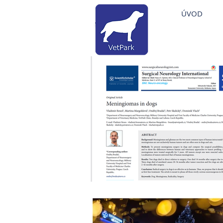
Veterinární nemocni
ÚVOD
Veterinární klinika Brandýs