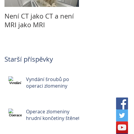
Není CT jako CT a není
TPLO - operace ko
MRI jako MRI
přetržený vaz
Starší příspěvky
Vyndání šroubů po
operaci zlomeniny
Operace zlomeniny
hrudní končetiny štěnete