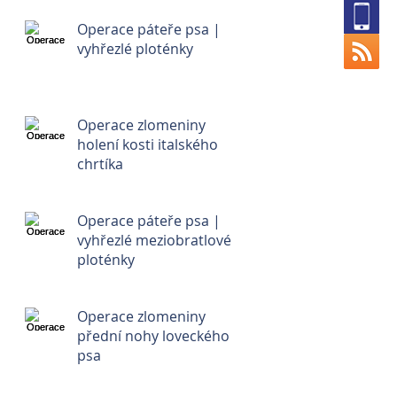
Operace páteře psa |
vyhřezlé ploténky
Operace zlomeniny
holení kosti italského
chrtíka
Operace páteře psa |
vyhřezlé meziobratlové
ploténky
Operace zlomeniny
přední nohy loveckého
psa