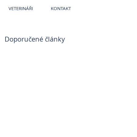
ce
~
Veterináři
~
Veterinární nemocnice
VETERINÁŘI
KONTAKT
Doporučené články