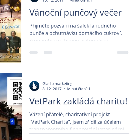
13. 12. 2017
Minut čtení: 1
Vánoční punčový večer
Přijměte pozvání na šálek lahodného
punče a ochutnávku domácího cukroví.
Seznamte se s týmem veterinární
nemocnice v Brandýse a vezměte s...
Gladio marketing
8. 12. 2017
Minut čtení: 1
VetPark zakládá charitu!
Vážení přátelé, charitativní projekt
"VetPark Charita", jsem zřídil za účelem
transparentního financování veterinární
péče pro opuštěná...