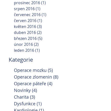
prosinec 2016
(1)
1 příspěvek
srpen 2016
(1)
1 příspěvek
červenec 2016
(1)
1 příspěvek
červen 2016
(1)
1 příspěvek
květen 2016
(3)
3 příspěvky
duben 2016
(2)
2 příspěvky
březen 2016
(5)
5 příspěvků
únor 2016
(2)
2 příspěvky
leden 2016
(1)
1 příspěvek
Kategorie
Operace mozku
(5)
5 příspěvků
Operace zlomenin
(8)
8 příspěvků
Operace páteře
(4)
4 příspěvky
Novinky
(4)
4 příspěvky
Charita
(3)
3 příspěvky
Dysfunkce
(1)
1 příspěvek
Kardiologie
(1)
1 příspěvek