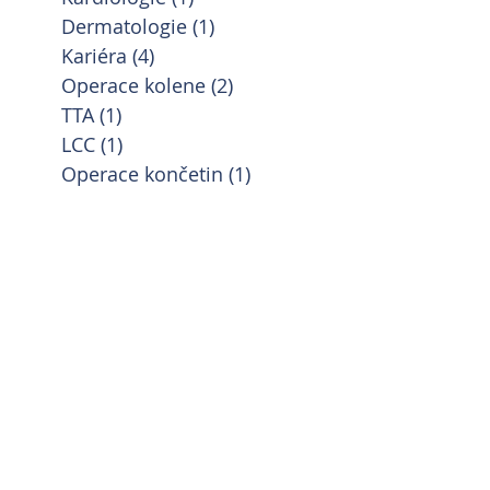
Dermatologie
(1)
1 příspěvek
Kariéra
(4)
4 příspěvky
Operace kolene
(2)
2 příspěvky
TTA
(1)
1 příspěvek
LCC
(1)
1 příspěvek
Operace končetin
(1)
1 příspěvek
alus
Kariéra
Kastrace
Kolaterální technika
Kočky
pobočky
Operace kolene
Operace končetin
za
Othematom
Pacienti
Povinné čipování psů
rní klinika Mělník
Vyhřezlé ploténky
gie
kardiologická vyšetření
kardiologie
ostýmy Sartrix
|
Svatební dekorace