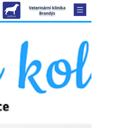
Veterinární klinika
Brandýs